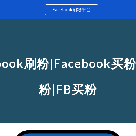
Facebook刷粉平台
ip to main content
Skip to navigat
book刷粉|Facebook买
粉|FB买粉