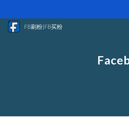
Sk
FB刷粉|FB买粉
Face